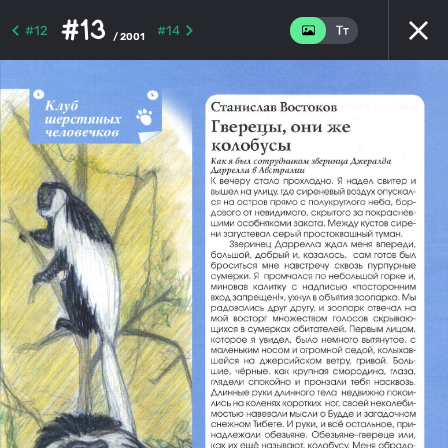
#13
#12
#14
/ 2001