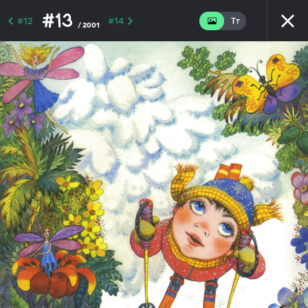
#13
#12
#14
/ 2001