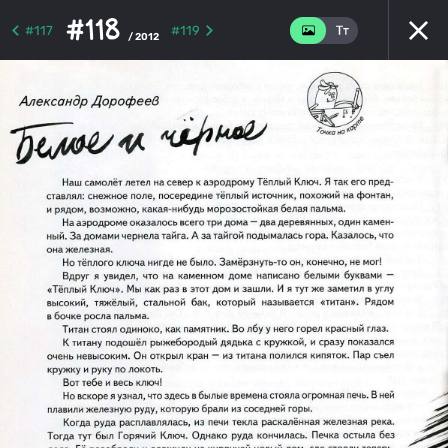
#118
#117
#119
/ 2012