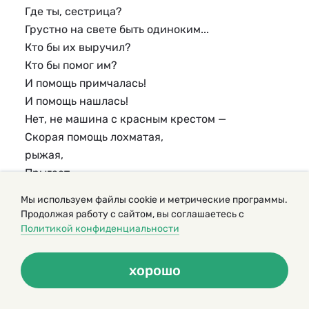
Где ты, сестрица?
Грустно на свете быть одиноким...
Кто бы их выручил?
Кто бы помог им?
И помощь примчалась!
И помощь нашлась!
Нет, не машина с красным крестом —
Скорая помощь лохматая,
рыжая,
Прыгает,
лает,
Мы используем файлы cookie и метрические программы.
машет хвостом!
Продолжая работу с сайтом, вы соглашаетесь с
Быстро сугроб разгребает -
Политикой конфиденциальности
и вот
Бережно Варежку в зубы берёт.
хорошо
Скорая к дому бежит во весь дух!
Нюхает воздух она во весь нюх!