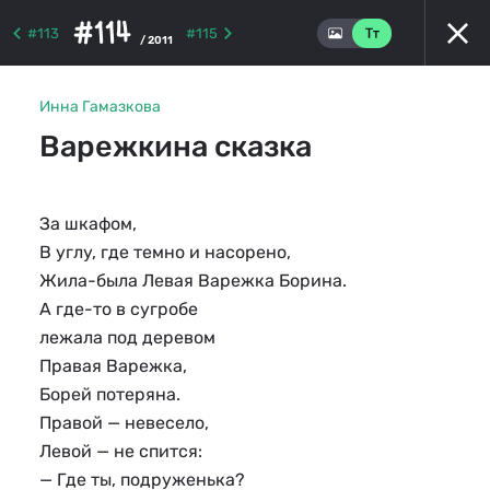
#114
#113
#115
/ 2011
Инна Гамазкова
Варежкина сказка
За шкафом,
В углу, где темно и насорено,
Жила-была Левая Варежка Борина.
А где-то в сугробе
лежала под деревом
Правая Варежка,
Борей потеряна.
Правой — невесело,
Левой — не спится:
— Где ты, подруженька?