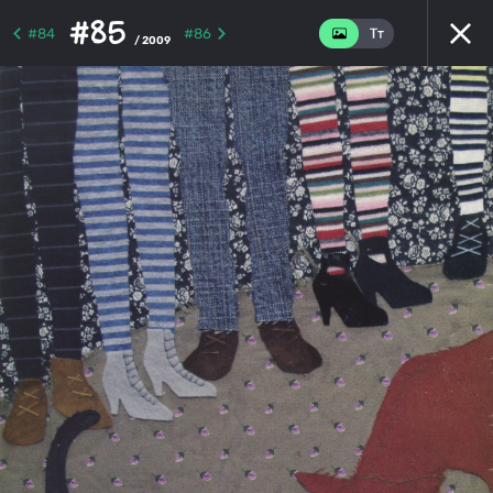
#85
#84
#86
/ 2009