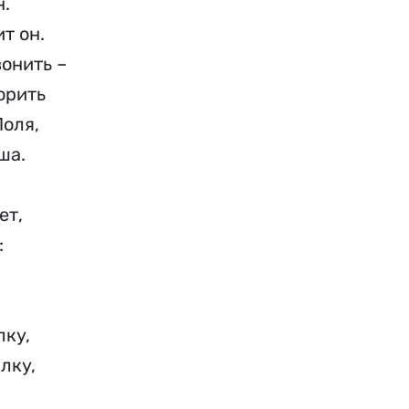
н.
т он.
вонить –
орить
Поля,
ша.
ет,
:
,
ку,
лку,