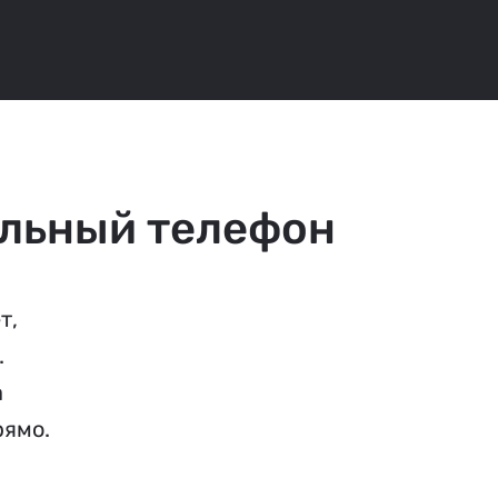
льный телефон
т,
.
а
рямо.