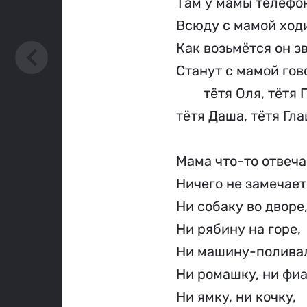
Там у мамы телефо
Всюду с мамой ходи
Как возьмётся он з
Станут с мамой гов
	тётя Оля, тётя 
тётя Даша, тётя Гла
Мама что-то отвеча
Ничего не замечает
Ни собаку во дворе
Ни рябину на горе,
Ни машину-поливал
Ни ромашку, ни фиа
Ни ямку, ни кочку,