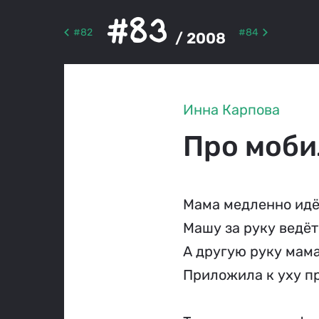
#83
#82
#84
/ 2008
Инна Карпова
Про моби
Мама медленно идё
Машу за руку ведёт
А другую руку мам
Приложила к уху п