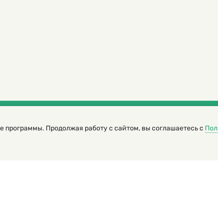
е программы. Продолжая работу с сайтом, вы соглашаетесь с
Пол
трированный журнал для детей
я редакторов сайта