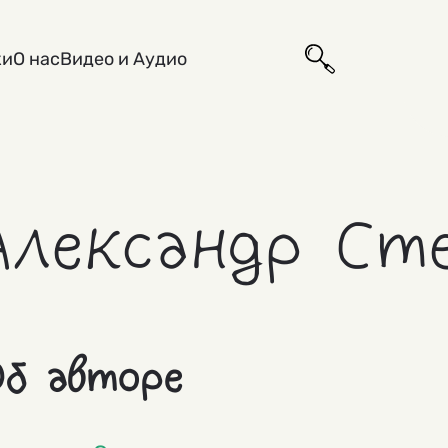
ки
О нас
Видео и Аудио
Александр Ст
б авторе