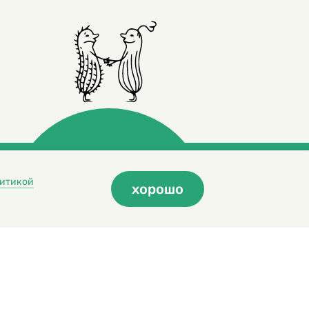
итикой
хорошо