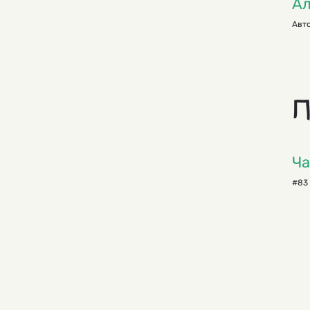
Ал
Авто
П
Ча
#83