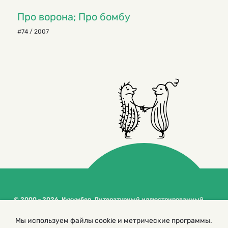
Про ворона; Про бомбу
#74 / 2007
© 2000 – 2026. Кукумбер. Литературный иллюстрированный
журнал для детей
Копирование материалов возможно только с разрешения редакторов
Мы используем файлы cookie и метрические программы.
сайта