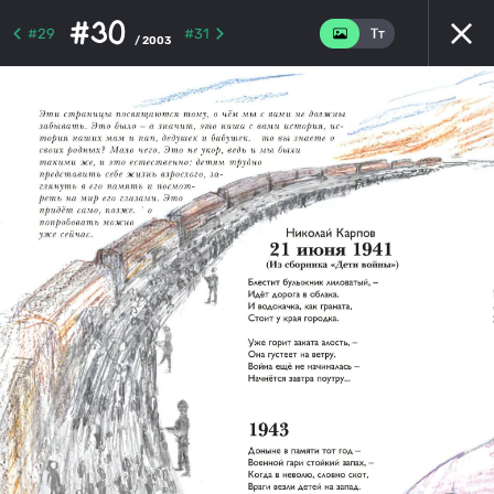
#30
#29
#31
/ 2003