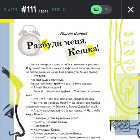
#111
#110
#112
/ 2011