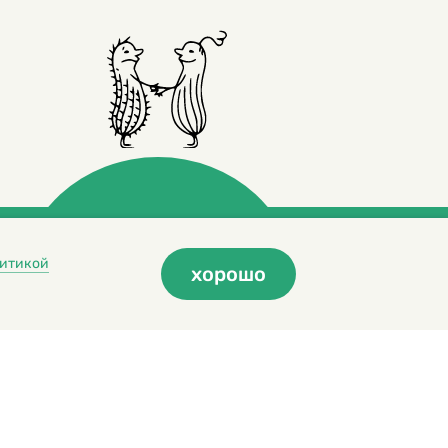
итикой
хорошо