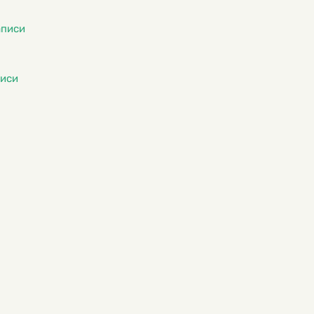
аписи
писи