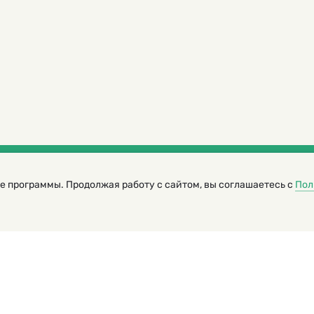
е программы. Продолжая работу с сайтом, вы соглашаетесь с
Пол
трированный журнал для детей
я редакторов сайта