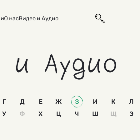
ки
О нас
Видео и Аудио
 и Аудио
Г
Д
Е
Ж
З
И
К
Л
У
Ф
Х
Ц
Ч
Ш
Щ
Э