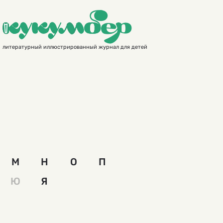
литературный иллюстрированный журнал для детей
М
Н
О
П
Ю
Я