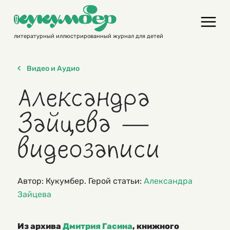
Skip
to
content
литературный иллюстрированный журнал для детей
Видео и Аудио
Александра
Зайцева —
видеозаписи
Автор: Кукумбер. Герой статьи:
Александра
Зайцева
Из архива
Дмитрия Гасина
, книжного