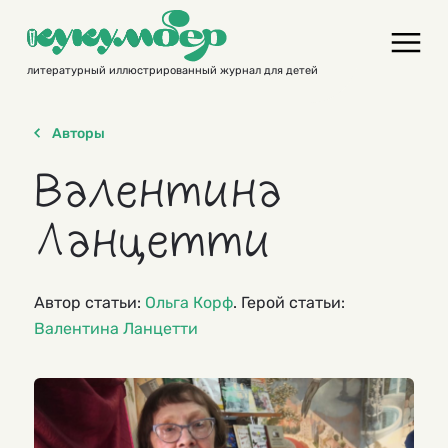
Skip
to
content
литературный иллюстрированный журнал для детей
Авторы
Валентина
Ланцетти
Автор статьи:
Ольга Корф
. Герой статьи:
Валентина Ланцетти