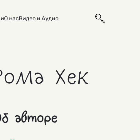
ки
О нас
Видео и Аудио
Рома Хек
б авторе