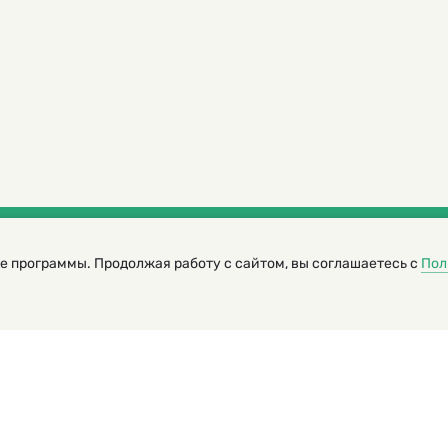
е программы. Продолжая работу с сайтом, вы соглашаетесь с
Пол
трированный журнал для детей
я редакторов сайта