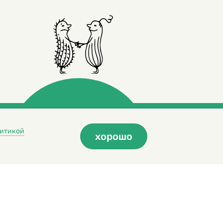
итикой
хорошо