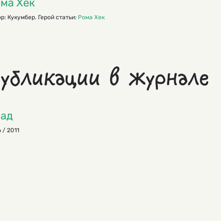
ма Хек
р: Кукумбер. Герой статьи:
Рома Хек
убликации в журнале
ад
 / 2011