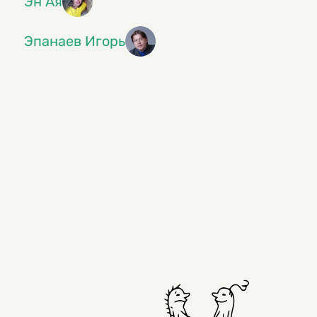
Эн Ая
Эпанаев Игорь