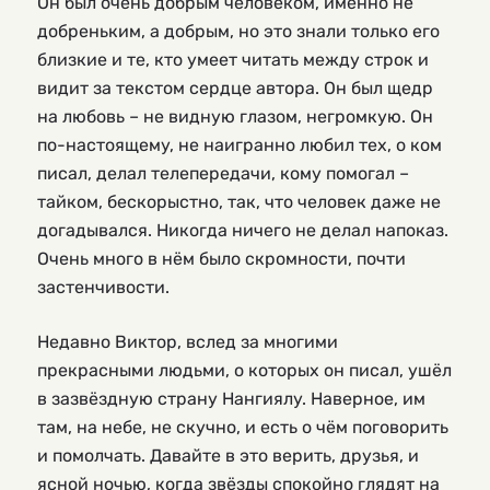
Он был очень добрым человеком, именно не
добреньким, а добрым, но это знали только его
близкие и те, кто умеет читать между строк и
видит за текстом сердце автора. Он был щедр
на любовь – не видную глазом, негромкую. Он
по-настоящему, не наигранно любил тех, о ком
писал, делал телепередачи, кому помогал –
тайком, бескорыстно, так, что человек даже не
догадывался. Никогда ничего не делал напоказ.
Очень много в нём было скромности, почти
застенчивости.
Недавно Виктор, вслед за многими
прекрасными людьми, о которых он писал, ушёл
в зазвёздную страну Нангиялу. Наверное, им
там, на небе, не скучно, и есть о чём поговорить
и помолчать. Давайте в это верить, друзья, и
ясной ночью, когда звёзды спокойно глядят на