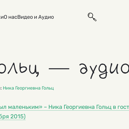
ки
О нас
Видео и Аудио
ольц — аудио
и:
Ника Георгиевна Гольц
ыл маленьким» – Ника Георгиевна Гольц в го
бря 2015)