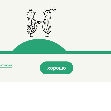
итикой
хорошо