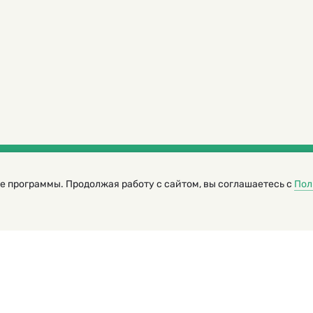
е программы. Продолжая работу с сайтом, вы соглашаетесь с
Пол
трированный журнал для детей
я редакторов сайта