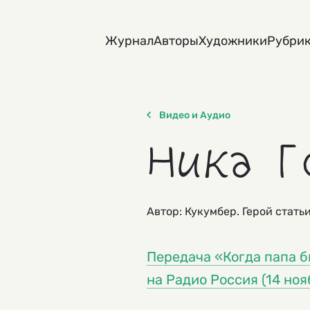
Skip
to
Журнал
Авторы
Художники
Рубри
content
Видео и Аудио
Ника Г
Автор: Кукумбер. Герой стать
Передача «Когда папа б
на Радио Россия (14 ноя