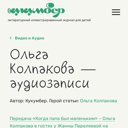
Skip
to
content
литературный иллюстрированный журнал для детей
Видео и Аудио
Ольга
Колпакова —
аудиозаписи
Автор: Кукумбер. Герой статьи:
Ольга Колпакова
Передача «Когда папа был маленьким» – Ольга
Колпакова в гостях у Жанны Переляевой на