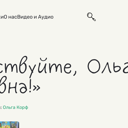
ки
О нас
Видео и Аудио
ствуйте, Оль
вна!»
и:
Ольга Корф