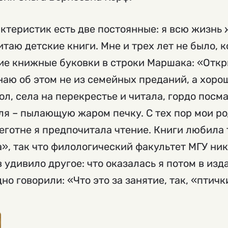
ктеристик есть две постоянные: я всю жизнь
аю детские книги. Мне и трех лет не было, к
ие книжные буковки в строки Маршака: «Откр
наю об этом не из семейных преданий, а хоро
ол, села на перекрестье и читала, гордо посм
я – пылающую жаром печку. С тех пор мои ро
еготне я предпочитала чтение. Книги любила 
», так что филологический факультет МГУ ник
удивило другое: что оказалась я потом в изд
но говорили: «Что это за занятие, так, «птичк