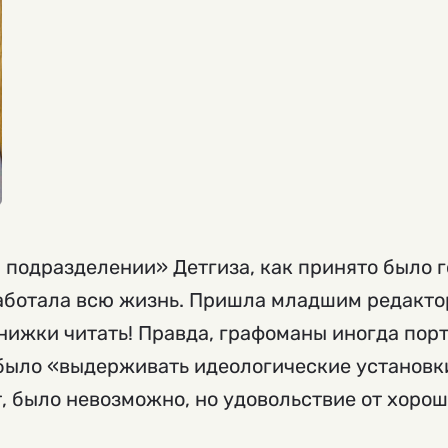
м подразделении» Детгиза, как принято было г
работала всю жизнь. Пришла младшим редакто
нижки читать! Правда, графоманы иногда порт
было «выдерживать идеологические установки»
т, было невозможно, но удовольствие от хоро