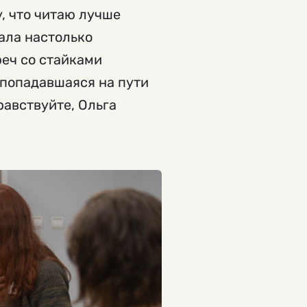
, что читаю лучше
тала настолько
реч со стайками
 попадавшаяся на пути
равствуйте, Ольга