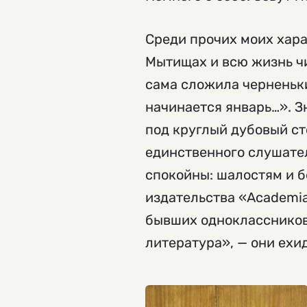
Среди прочих моих хара
Мытищах и всю жизнь чит
сама сложила черненьк
начинается январь…». З
под круглый дубовый ст
единственного слушател
спокойны: шалостям и б
издательства «Academia
бывших одноклассников 
литература», — они ехид