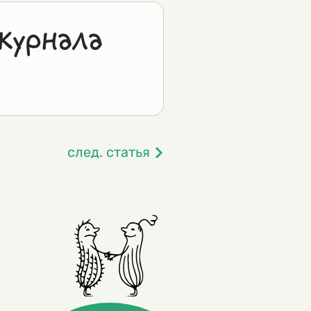
журнала
след. статья