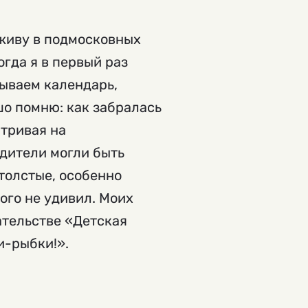
 живу в подмосковных
огда я в первый раз
ываем календарь,
шо помню: как забралась
атривая на
дители могли быть
толстые, особенно
ого не удивил. Моих
ательстве «Детская
и-рыбки!».