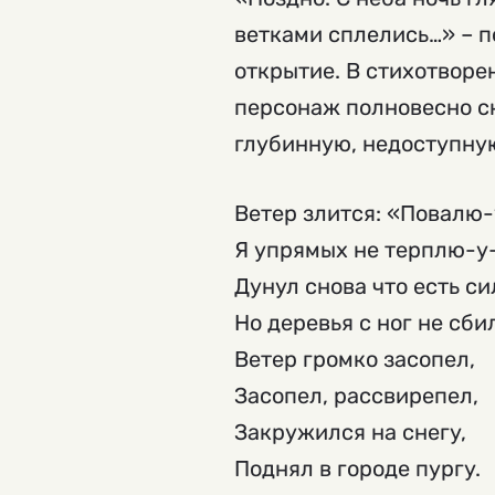
ветками сплелись…» – п
открытие. В стихотворен
персонаж полновесно ск
глубинную, недоступную
Ветер злится: «Повалю-
Я упрямых не терплю-у-
Дунул снова что есть си
Но деревья с ног не сби
Ветер громко засопел,
Засопел, рассвирепел,
Закружился на снегу,
Поднял в городе пургу.