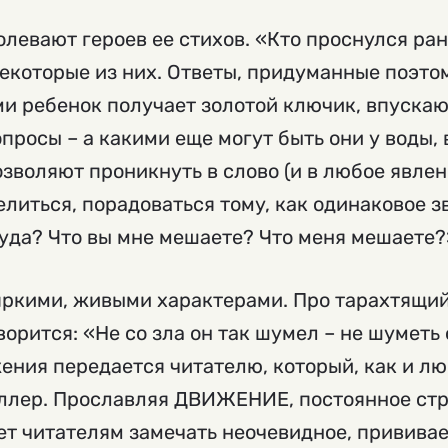
левают героев ее стихов. «Кто проснулся ран
екоторые из них. Ответы, придуманные поэто
ими ребенок получает золотой ключик, впуска
просы – а какими еще могут быть они у воды
зволяют проникнуть в слово (и в любое явлени
селиться, порадоваться тому, как одинаковое 
уда? Что вы мне мешаете? Что меня мешаете?
яркими, живыми характерами. Про тарахтящи
ворится: «Не со зла он так шумел – не шуметь 
ения передается читателю, который, как и лю
ллер. Прославляя ДВИЖЕНИЕ, постоянное ст
ет читателям замечать неочевидное, привива