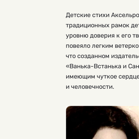
Детские стихи Аксельр
традиционных рамок дет
уровню доверия к его т
повеяло легким ветерком
что созданном издател
«Ванька-Встанька и Сан
имеющим чуткое сердце,
и человечности.