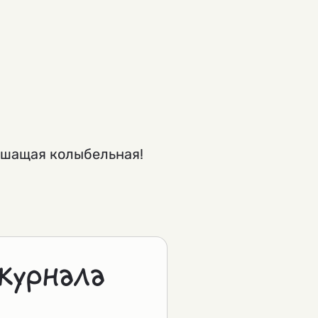
уршащая колыбельная!
журнала