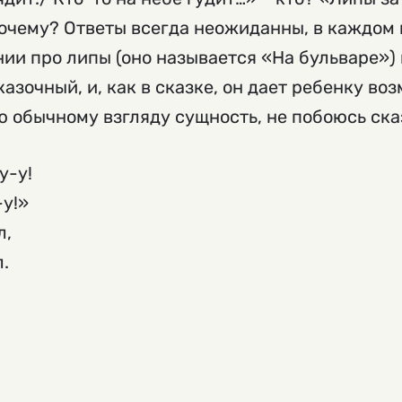
очему? Ответы всегда неожиданны, в каждом 
ии про липы (оно называется «На бульваре») 
азочный, и, как в сказке, он дает ребенку во
 обычному взгляду сущность, не побоюсь ска
у-у!
у!»
л,
л.