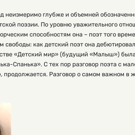
од неизмеримо глубже и объемней обозначен
ской поэзии. По уровню уважительного отнош
ворческим способностям она – поэт того време
 свободы: как детский поэт она дебютировала
ьстве «Детский мир» (будущий «Малыш») был
ька-Спанька». С тех пор разговор поэта с ма
 продолжается. Разговор о самом важном в жи