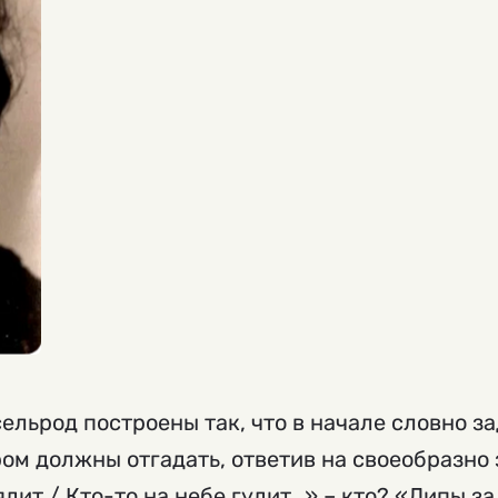
ельрод построены так, что в начале словно за
ром должны отгадать, ответив на своеобразно
ядит./ Кто-то на небе гудит…» – кто? «Липы за