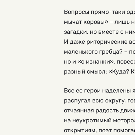
Вопросы прямо-таки одо
мычат коровы» – лишь н
загадки, но вместе с н
И даже риторические во
маленького гребца? – по
но и «с изнанки», пове
разный смысл: «Куда? К
Все ее герои наделены 
распугал всю округу, го
отчаянная радость движ
на неукротимый моторо
открытиям, поэт помога