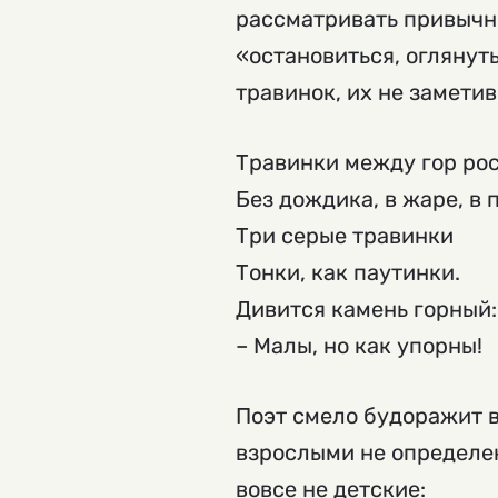
рассматривать привычны
«остановиться, огляну
травинок, их не заметив
Травинки между гор ро
Без дождика, в жаре, в 
Три серые травинки
Тонки, как паутинки.
Дивится камень горный:
– Малы, но как упорны!
Поэт смело будоражит в
взрослыми не определен
вовсе не детские: