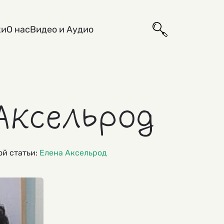
ки
О нас
Видео и Аудио
Аксельрод
рой статьи:
Елена Аксельрод