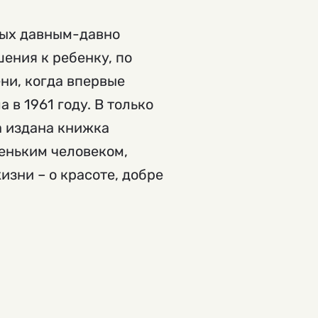
ных давным-давно
ения к ребенку, по
ни, когда впервые
 в 1961 году. В только
а издана книжка
леньким человеком,
зни – о красоте, добре