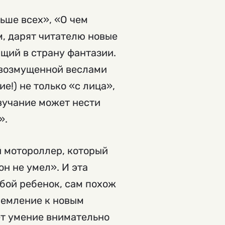
ьше всех», «О чем
м, дарят читателю новые
ющий в страну фантазии.
, возмущенной веслами
е!) не только «с лица»,
звучание может нести
».
й мотороллер, который
он не умел». И эта
бой ребенок, сам похож
ремление к новым
ет умение внимательно