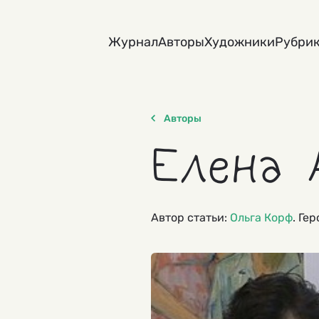
Skip
to
Журнал
Авторы
Художники
Рубри
content
Авторы
Елена 
Автор статьи:
Ольга Корф
. Ге