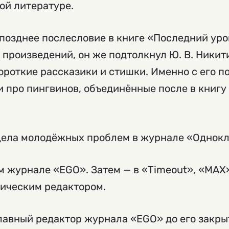
кой литературе.
л позднее послесловие в книге «Последний ур
произведений, он же подтолкнул Ю. В. Никит
короткие рассказики и стишки. Именно с его п
ии про пингвинов, объединённые после в книг
дела молодёжных проблем в журнале «Однокл
м журнале «EGO». Затем — в «Timeout», «MAX»
тическим редактором.
главный редактор журнала «EGO» до его закрыт