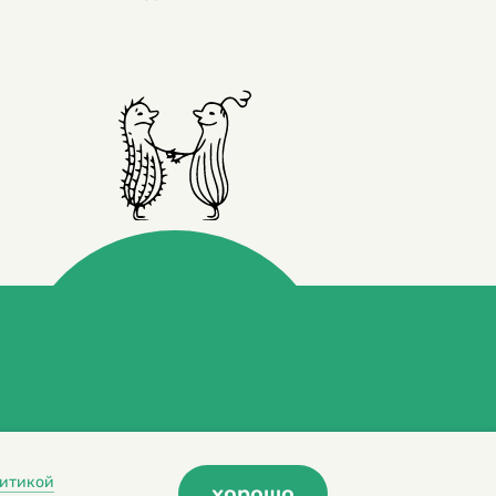
итикой
хорошо