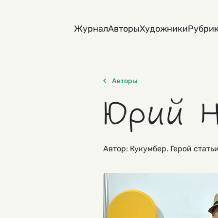
Skip
to
Журнал
Авторы
Художники
Рубри
content
Авторы
Юрий 
Автор: Кукумбер. Герой стать