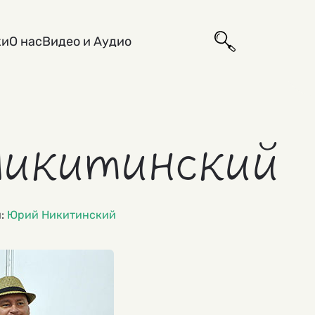
ки
О нас
Видео и Аудио
Никитинский
и:
Юрий Никитинский