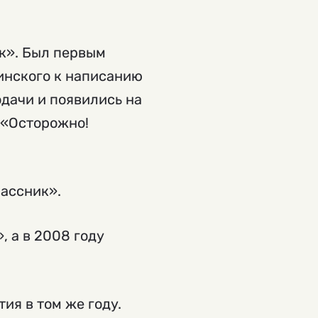
ок». Был первым
инского к написанию
одачи и появились на
у «Осторожно!
ассник».
, а в 2008 году
ия в том же году.