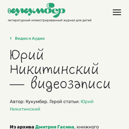
Skip
to
content
литературный иллюстрированный журнал для детей
Видео и Аудио
Юрий
Никитинский
— видеозаписи
Автор: Кукумбер. Герой статьи:
Юрий
Никитинский
Из архива
Дмитрия Гасина
, книжного