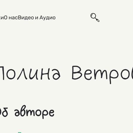
ки
О нас
Видео и Аудио
Полина Ветро
б авторе