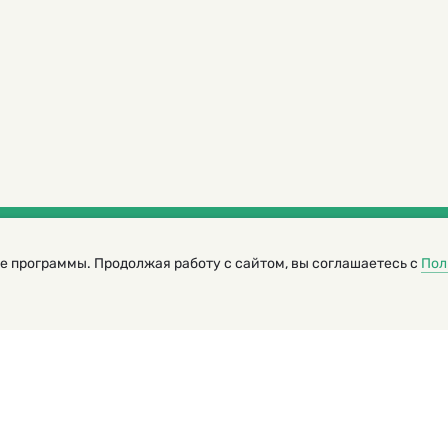
е программы. Продолжая работу с сайтом, вы соглашаетесь с
Пол
трированный журнал для детей
я редакторов сайта