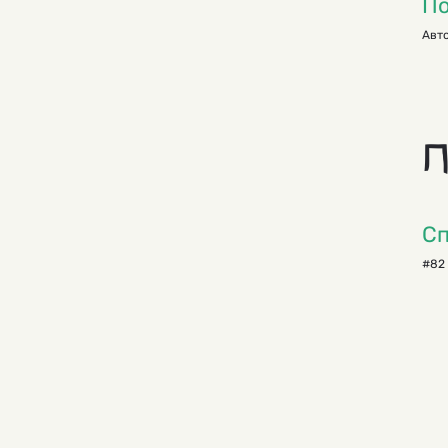
По
Авто
П
Сп
#82