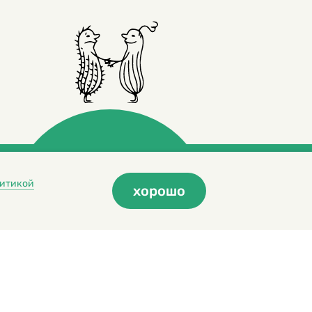
итикой
хорошо