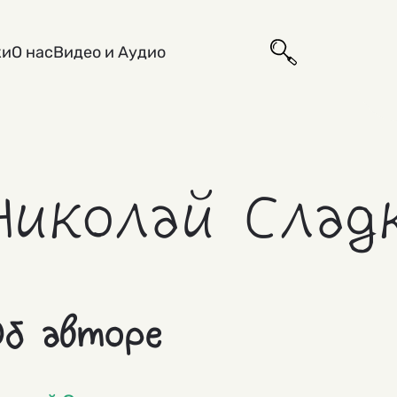
ки
О нас
Видео и Аудио
Николай Слад
б авторе