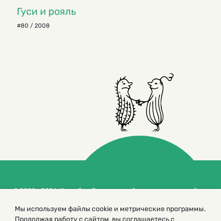
Гуси и рояль
#80 / 2008
© 2000 – 2026. Кукумбер. Литературный иллюстрированный
журнал для детей
Мы используем файлы cookie и метрические программы.
Копирование материалов возможно только с разрешения редакторов
сайта
Продолжая работу с сайтом, вы соглашаетесь с