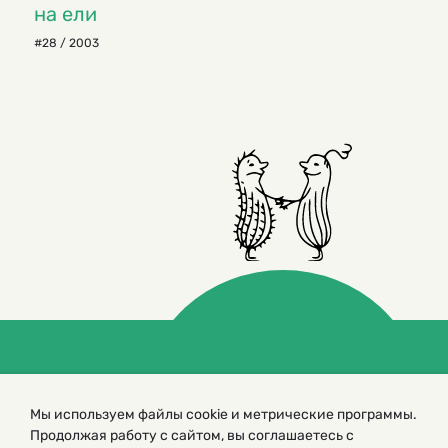
на ели
#28 / 2003
© 2000 – 2026. Кукумбер. Литературный иллюстрированный
журнал для детей
Мы используем файлы cookie и метрические программы.
Копирование материалов возможно только с разрешения редакторов
сайта
Продолжая работу с сайтом, вы соглашаетесь с