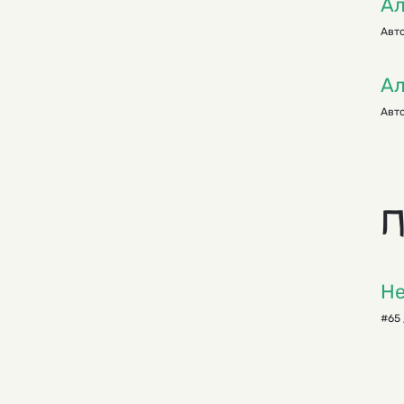
Ал
Авто
Ал
Авто
П
Не
#65 