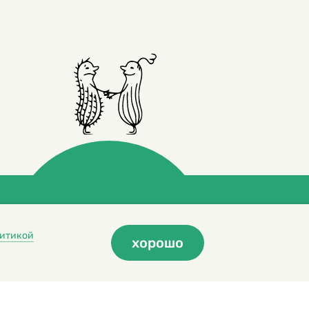
итикой
хорошо