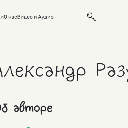
ки
О нас
Видео и Аудио
Александр Ра
б авторе