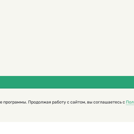
трированный журнал для детей
я редакторов сайта
е программы. Продолжая работу с сайтом, вы соглашаетесь с
Пол