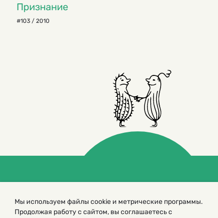
Признание
#103 / 2010
© 2000 – 2026. Кукумбер. Литературный иллюстрированный
журнал для детей
Мы используем файлы cookie и метрические программы.
Копирование материалов возможно только с разрешения редакторов
сайта
Продолжая работу с сайтом, вы соглашаетесь с