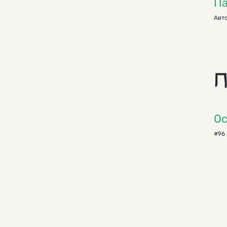
Па
Авто
П
Ос
#96 