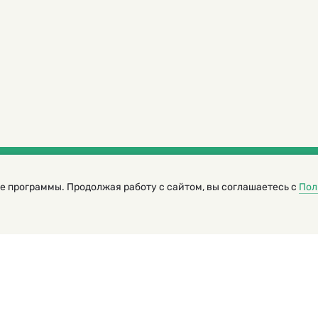
е программы. Продолжая работу с сайтом, вы соглашаетесь с
Пол
трированный журнал для детей
я редакторов сайта