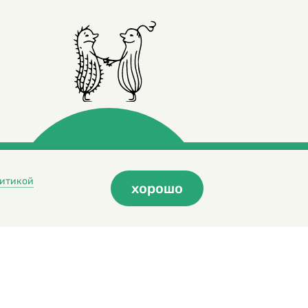
итикой
хорошо