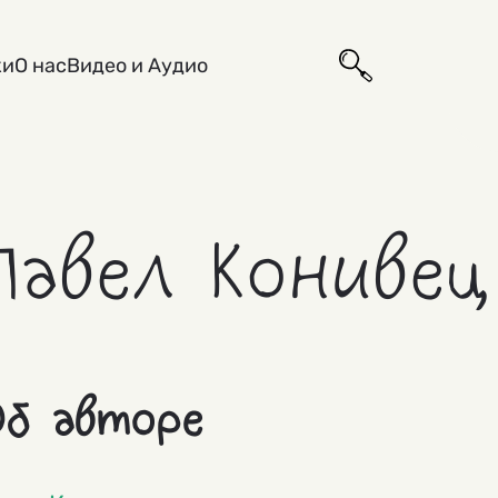
ки
О нас
Видео и Аудио
Павел Конивец
б авторе