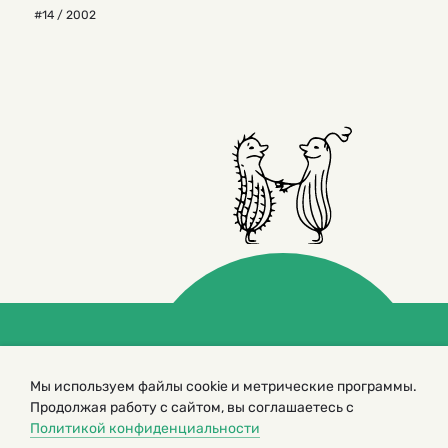
#14 / 2002
© 2000 – 2026. Кукумбер. Литературный иллюстрированный
журнал для детей
Мы используем файлы cookie и метрические программы.
Копирование материалов возможно только с разрешения редакторов
Продолжая работу с сайтом, вы соглашаетесь с
сайта
Политикой конфиденциальности
Политика конфиденциальности