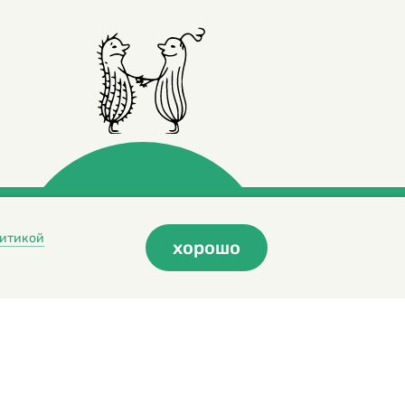
итикой
хорошо