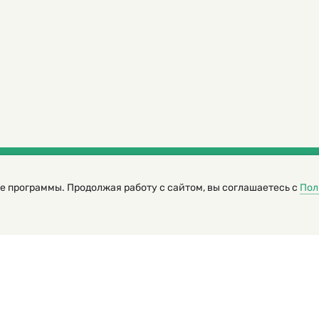
е программы. Продолжая работу с сайтом, вы соглашаетесь с
Пол
трированный журнал для детей
я редакторов сайта