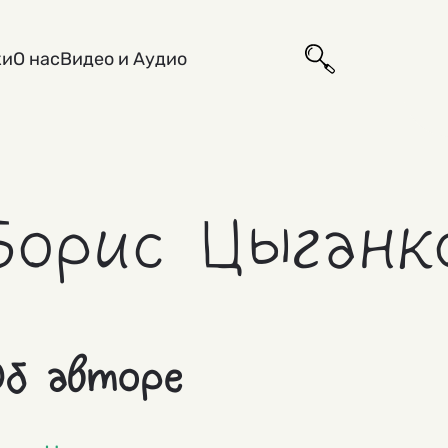
ки
О нас
Видео и Аудио
Борис Цыганк
б авторе