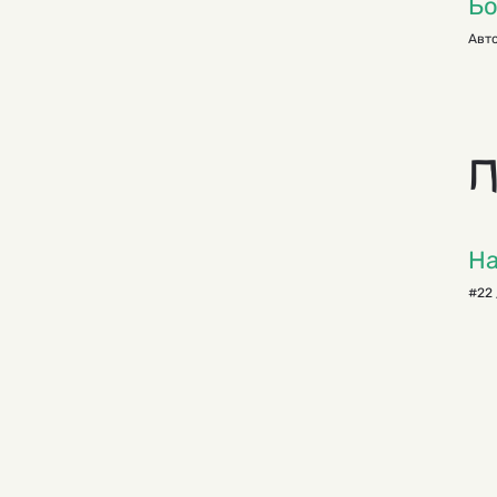
Бо
Авто
П
На
#22 