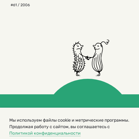
#61 / 2006
© 2000 – 2026. Кукумбер. Литературный иллюстрированный
журнал для детей
Мы используем файлы cookie и метрические программы.
Копирование материалов возможно только с разрешения редакторов
Продолжая работу с сайтом, вы соглашаетесь с
сайта
Политикой конфиденциальности
Политика конфиденциальности