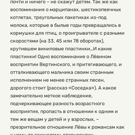
почти и ничего – не скажут детям. Так же как
воспоминания о марципанах, шестикопеечных
котлетах, треугольных пакетиках из-под
молока, которые в былые годы превращались в
кормушки для птиц, о проигрывателе с разными
скоростями (на 33, 45 или 78 оборотах),
крутившем виниловые пластинки…И какие
пластинки! Одно воспоминание о Лёвином
восприятии Вертинского, и притягивающего, и
отталкивающего мальчика своим странным
исполнением не менее странных песен,
дорогого стоит (рассказ «Соседка»). А какое
замечательно меткое наблюдение,
подчеркивающее разность возрастного
восприятия, пропасть в отношении к одним и
тем же вещам у детей и у взрослых, –
презрительное отношение Лёвы к романсам как
к чему-то замшелому, старческому…