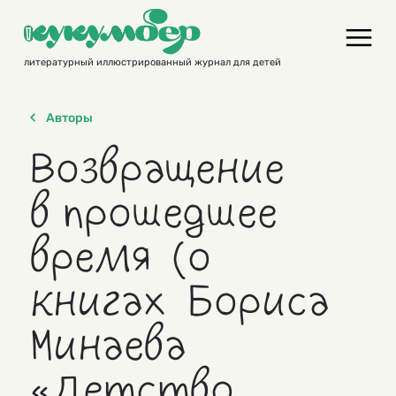
Skip
to
content
литературный иллюстрированный журнал для детей
Авторы
Возвращение
в прошедшее
время (о
книгах Бориса
Минаева
«Детство