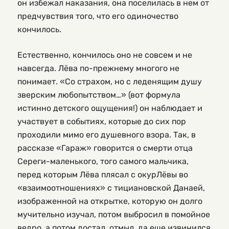
он избежал наказания, она поселилась в нем от
предчувствия того, что его одиночество
кончилось.
Естественно, кончилось оно не совсем и не
навсегда. Лёва по-прежнему многого не
понимает. «Со страхом, но с леденящим душу
зверским любопытством…» (вот формула
истинно детского ощущения!) он наблюдает и
участвует в событиях, которые до сих пор
проходили мимо его душевного взора. Так, в
рассказе «Гараж» говорится о смерти отца
Сереги-маленького, того самого мальчика,
перед которым Лёва плясал с окурЛёвы во
«взаимоотношениях» с тициановской Данаей,
изображенной на открытке, которую он долго
мучительно изучал, потом выбросил в помойное
ведро, а потом достал, отмыл, да еще извинился