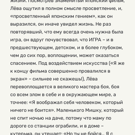
жизни. Посмотрев знаменитый японский фильм,
Лёва ощутил в полном смысле просветление, и,
«просветленный японским гением», как он
выразился, он иначе увидел жизнь. Не раз
повторявший, что ему всегда очень нужна была
игра, он вдруг почувствовал, что ИГРА – и в
предшествующем, детском, и в более глубоком,
чем до сих пор, воплощении, может оказаться
спасением. Под воздействием искусства («Я же
к концу фильма совершенно провалился в
экран» – сильнее не скажешь!), Лёва
перевоплощается в великого мастера боя, боя
со всем злом в себе и в окружающем мире, а
точнее: «Я воображал себя человеком, который
ничего не боится». Маленького Мишку, который
не спит ночью на даче, потому что маму по
дороге со станции ограбили, и в доме –
кутерьма, он утешает: «Но ты не бойся… Я с