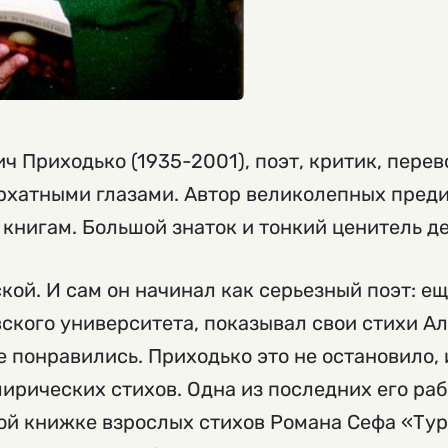
 Приходько (1935-2001), поэт, критик, перев
рхатными глазами. Автор великолепных преди
книгам. Большой знаток и тонкий ценитель д
ской. И сам он начинал как серьезный поэт: е
ского университета, показывал свои стихи А
е понравились. Приходько это не остановило, 
лирических стихов. Одна из последних его ра
ой книжке взрослых стихов Романа Сефа «Тур