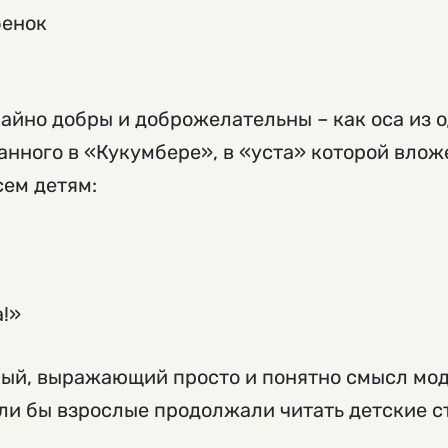
бенок
чайно добры и доброжелательны – как оса из 
анного в «Кукумбере», в «уста» которой влож
сем детям:
а!»
ный, выражающий просто и понятно смысл мод
сли бы взрослые продолжали читать детские с