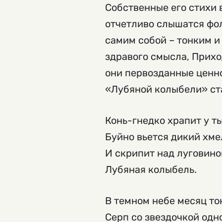
Собственные его стихи 
отчетливо слышатся фол
самим собой – тонким и
здравого смысла, Прихо
они первозданные ценно
«Лубяной колыбели» ст
Конь-гнедко храпит у т
Буйно вьется дикий хме
И скрипит над луговино
Лубяная колыбель.
В темном небе месяц то
Серп со звездочкой одн