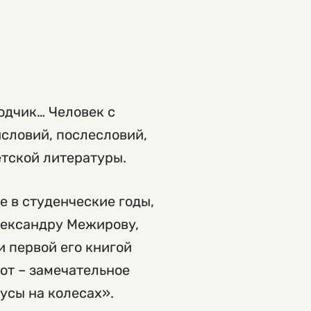
одчик… Человек с
словий, послесловий,
етской литературы.
ще в студенческие годы,
лександру Межирову,
и первой его книгой
бот – замечательное
усы на колесах».