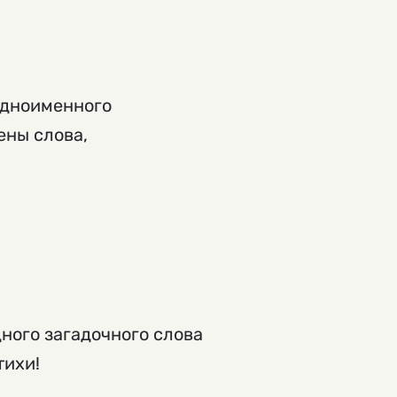
одноименного
ены слова,
ного загадочного слова
тихи!