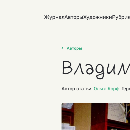
Skip
to
Журнал
Авторы
Художники
Рубри
content
Авторы
Владим
Автор статьи:
Ольга Корф
. Ге