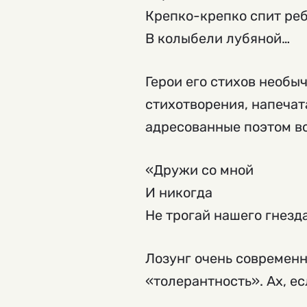
Крепко-крепко спит ре
В колыбели лубяной…
Герои его стихов необы
стихотворения, напечат
адресованные поэтом в
«Дружи со мной
И никогда
Не трогай нашего гнезд
Лозунг очень современ
«толерантность». Ах, е