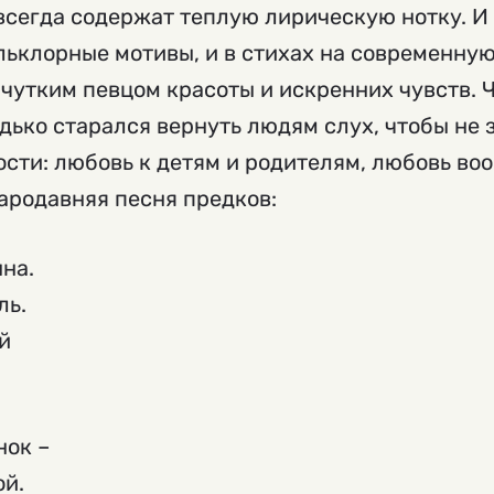
всегда содержат теплую лирическую нотку. И 
ьклорные мотивы, и в стихах на современную
 чутким певцом красоты и искренних чувств. 
дько старался вернуть людям слух, чтобы не 
сти: любовь к детям и родителям, любовь воо
ародавняя песня предков:
ына.
ль.
й
нок –
ой.