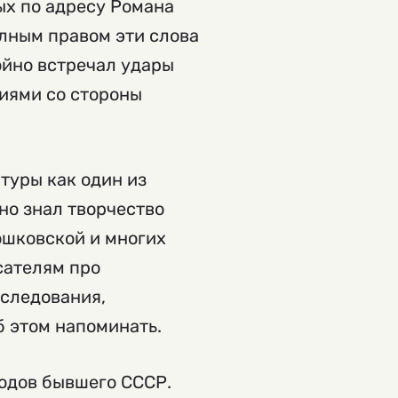
ых по адресу Романа
олным правом эти слова
ойно встречал удары
иями со стороны
туры как один из
но знал творчество
ошковской и многих
сателям про
сследования,
б этом напоминать.
родов бывшего СССР.