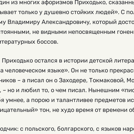
дин из многих афоризмов Приходько, сказанн
ывает только у душевно стойких людей». С п
ому Владимиру Александровичу, который дост
остоянными, не видными непосвященным гонен
итературных боссов.
 Приходько остался в истории детской литера
а человеческом языке». Он не только прекрас
иков – а писал он о Заходере, Токмаковой, М
, – но и любил то, о чем писал. Нынешним «пи
я умнее, а порою и талантливее предметов и
цательный» тон, не худо время от времени о
одчик: с польского, болгарского, с языков на