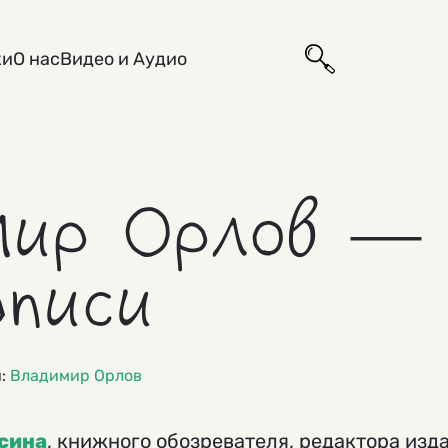
ки
О нас
Видео и Аудио
мир Орлов —
аписи
и:
Владимир Орлов
сина
, книжного обозревателя, редактора изд