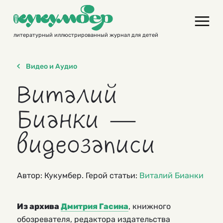
Skip
to
content
литературный иллюстрированный журнал для детей
Видео и Аудио
Виталий
Бианки —
видеозаписи
Автор: Кукумбер. Герой статьи:
Виталий Бианки
Из архива
Дмитрия Гасина
, книжного
обозревателя, редактора издательства