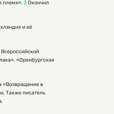
е племя».
3
Окончил
ухляндия и её
, Всероссийской
лака», «Оренбургская
а «Возвращение в
и. Также писатель
в.