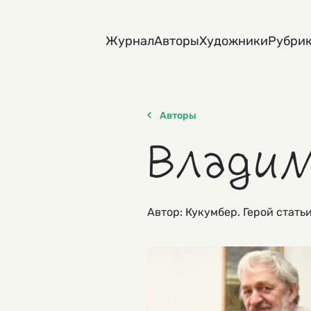
Skip
to
Журнал
Авторы
Художники
Рубри
content
Авторы
Владим
Автор: Кукумбер. Герой стать