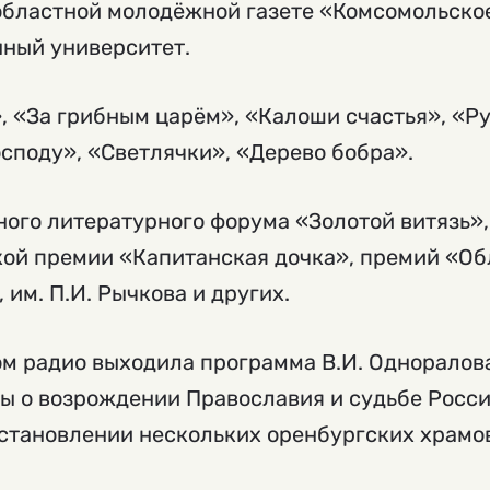
 областной молодёжной газете «Комсомольско
нный университет.
», «За грибным царём», «Калоши счастья», «Р
осподу», «Светлячки», «Дерево бобра».
ного литературного форума «Золотой витязь»
ой премии «Капитанская дочка», премий «Об
, им. П.И. Рычкова и других.
ом радио выходила программа В.И. Одноралов
ды о возрождении Православия и судьбе Росси
сстановлении нескольких оренбургских храмо