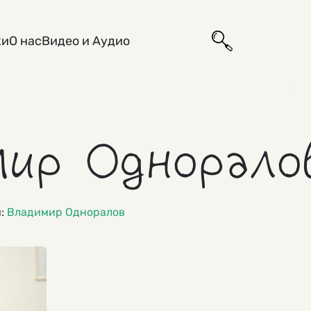
ки
О нас
Видео и Аудио
ир Однорало
и:
Владимир Одноралов