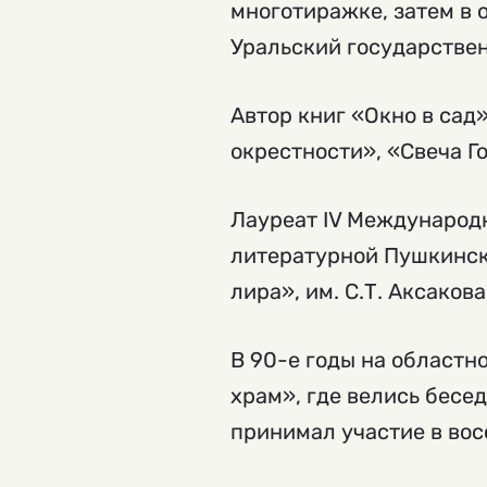
многотиражке, затем в
Уральский государстве
Автор книг «Окно в сад
окрестности», «Свеча Г
Лауреат IV Международ
литературной Пушкинск
лира», им. С.Т. Аксакова
В 90-е годы на областн
храм», где велись бесе
принимал участие в во