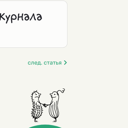
журнала
след. статья