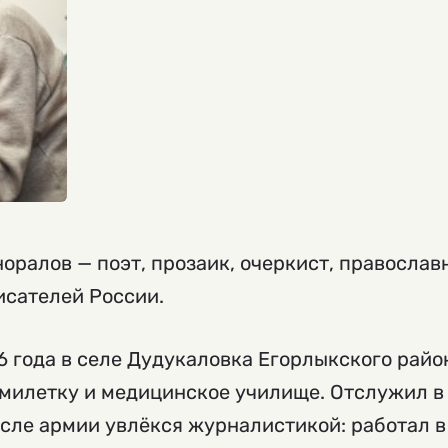
ралов — поэт, прозаик, очеркист, православ
исателей России.
6 года в селе Дудукаловка Егорлыкского райо
милетку и медицинское училище. Отслужил в 
сле армии увлёкся журналистикой: работал в