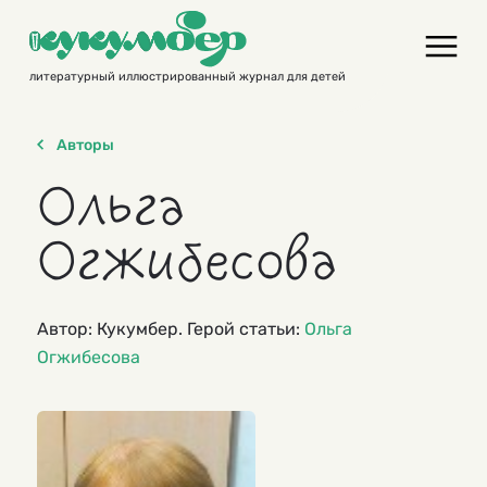
Skip
to
content
литературный иллюстрированный журнал для детей
Авторы
Ольга
Огжибесова
Автор: Кукумбер. Герой статьи:
Ольга
Огжибесова