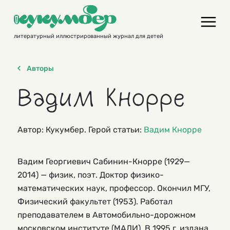
Skip
to
content
литературный иллюстрированный журнал для детей
Авторы
Вадим Кнорре
Автор: Кукумбер. Герой статьи:
Вадим Кнорре
Вадим Георгиевич Сабинин-Кнорре (1929—
2014) — физик, поэт. Доктор физико-
математических наук, профессор. Окончил МГУ,
Физический факультет (1953). Работал
преподавателем в Автомобильно-дорожном
московском институте (МАДИ). В 1995 г. издана