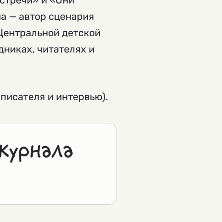
встречи» и «Они
а — автор сценария
Центральной детской
дниках, читателях и
 писателя и интервью).
журнала