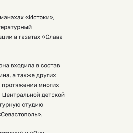
манахах «Истоки»,
тературный
ции в газетах «Слава
она входила в состав
на, а также других
а протяжении многих
и Центральной детской
атурную студию
«Севастополь».