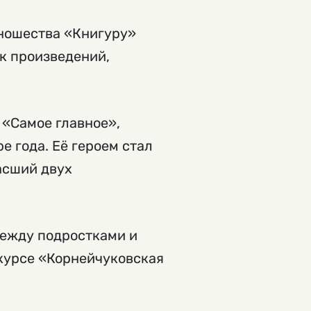
юношества «Книгуру»
ок произведений,
«Самое главное»,
е года. Её героем стал
асший двух
между подростками и
курсе «Корнейчуковская