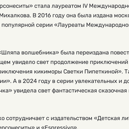
ерсонеситы» стала лауреатом IV Международн
Михалкова. В 2016 году она была издана мос
в популярной серии «Лауреаты Международно
и «Шляпа волшебника» была переиздана повес
ющем увидело свет продолжение приключени
приключения кикиморы Светки Пипеткиной». Т
ии». А в 2024 году в серии увлекательных и 
ка» увидела свет фантастическая сказочная
о сотрудничает с издательством «Детская ли
рсонеситы» и «Espressivo».