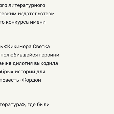
ого литературного
ковским издательством
го конкурса имени
ть «Кикимора Светка
й полюбившейся героини
акже дилогия выходила
добрых историй для
 повесть «Кордон
тература», где были