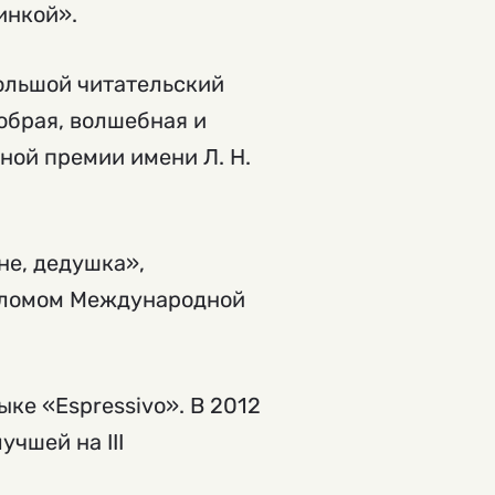
инкой».
ольшой читательский
обрая, волшебная и
ной премии имени Л. Н.
не, дедушка»,
пломом Международной
ке «Espressivo». В 2012
чшей на III