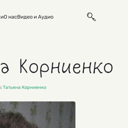
ки
О нас
Видео и Аудио
а Корниенко
и:
Татьяна Корниенко