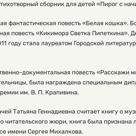
стихотворный сборник для детей «Пирог с нач
ая фантастическая повесть «Белая кошка». Б
ная повесть «Кикимора Светка Пипеткина». Д
011 году стала лауреатом Городской литератур
твенно-документальная повесть «Расскажи м
тельницы, была награждена специальным ди
ремии им. В. П. Крапивина.
чей Татьяна Геннадиевна считает книгу о музы
о читательского жюри, книга была признана лу
е имени Сергея Михалкова.