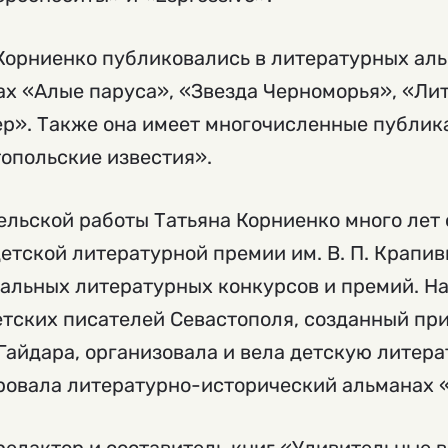
Корниенко публиковались в литературных аль
ах «Алые паруса», «Звезда Черноморья», «Ли
р». Также она имеет многочисленные публика
опольские известия».
льской работы Татьяна Корниенко много лет 
ской литературной премии им. В. П. Крапиви
нальных литературных конкурсов и премий. Н
етских писателей Севастополя, созданный пр
 Гайдара, организовала и вела детскую литер
ровала литературно-исторический альманах 