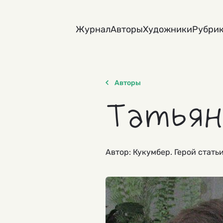
Skip
to
Журнал
Авторы
Художники
Рубри
content
Авторы
Татьян
Автор: Кукумбер. Герой стать