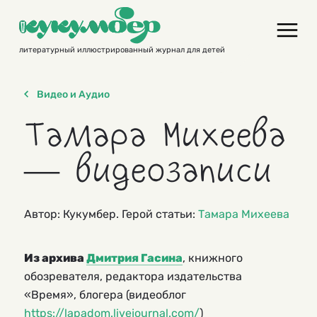
Skip
to
content
литературный иллюстрированный журнал для детей
Видео и Аудио
Тамара Михеева
— видеозаписи
Автор: Кукумбер. Герой статьи:
Тамара Михеева
Из архива
Дмитрия Гасина
, книжного
обозревателя, редактора издательства
«Время», блогера (видеоблог
https://lapadom.livejournal.com/
)