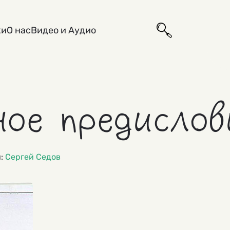
ки
О нас
Видео и Аудио
ое предислов
и:
Сергей Седов