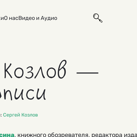
ки
О нас
Видео и Аудио
 Козлов —
аписи
и:
Сергей Козлов
сина
, книжного обозревателя, редактора изд