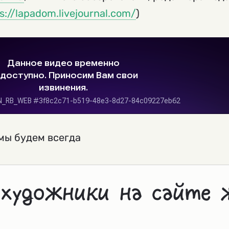
s://lapadom.livejournal.com/
)
 мы будем всегда
 художники на сайте 