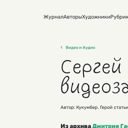
Skip
to
Журнал
Авторы
Художники
Рубри
content
Видео и Аудио
Сергей
видеоз
Автор: Кукумбер. Герой стать
Из архива
Дмитрия Га