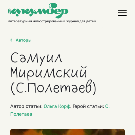
Skip
to
content
литературный иллюстрированный журнал для детей
Авторы
Самуил
Миримский
(С.Полетаев)
Автор статьи:
Ольга Корф
. Герой статьи:
С.
Полетаев