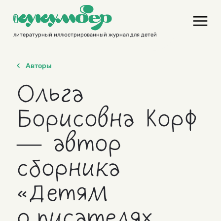
Skip
to
content
литературный иллюстрированный журнал для детей
Авторы
Ольга
Борисовна Корф
— автор
сборника
«Детям
о писателях