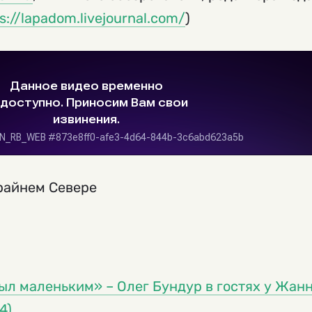
s://lapadom.livejournal.com/
)
Крайнем Севере
ыл маленьким» – Олег Бундур в гостях у Жан
4)