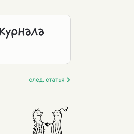
журнала
след. статья