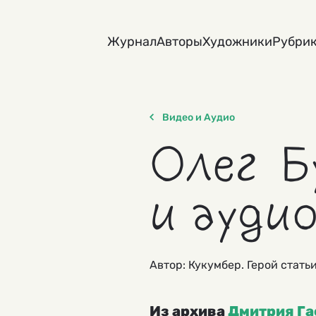
Skip
to
Журнал
Авторы
Художники
Рубри
content
Видео и Аудио
Олег Б
и ауди
Автор: Кукумбер. Герой стать
Из архива
Дмитрия Га