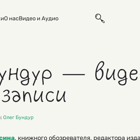
ки
О нас
Видео и Аудио
ундур — виде
озаписи
и:
Олег Бундур
сина
, книжного обозревателя, редактора изд