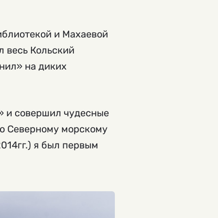
иблиотекой и Махаевой
л весь Кольский
онил» на диких
» и совершил чудесные
по Северному морскому
2014гг.) я был первым