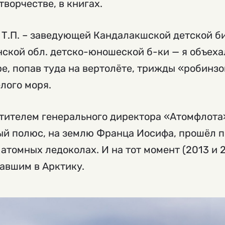
творчестве, в книгах.
 Т.П. – заведующей Кандалакшской детской б
нской обл. детско-юношеской б-ки — я объеха
ре, попав туда на вертолёте, трижды «робинз
лого моря.
стителем генерального директора «Атомфлота
ый полюс, на землю Франца Иосифа, прошёл 
 атомных ледоколах. И на тот момент (2013 и 
авшим в Арктику.