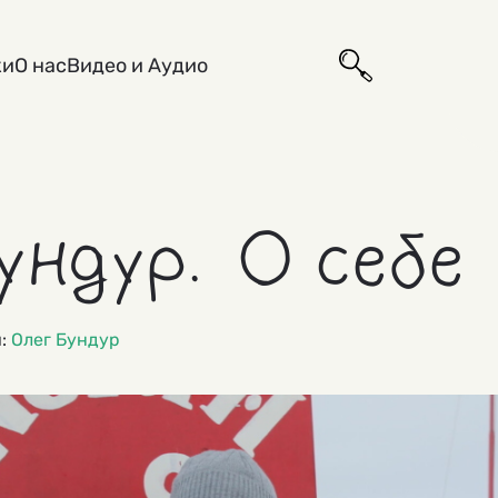
ки
О нас
Видео и Аудио
ундур. О себе
и:
Олег Бундур