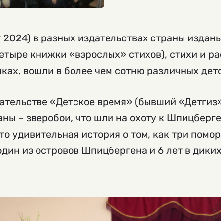
т 2024) в разных издательствах страны изданы
 четыре книжки «взрослых» стихов), стихи и р
ках, вошли в более чем сотню различных дет
ательстве «Детское время» (бывший «Детгиз»
ны – зверобои, что шли на охоту к Шпицберг
то удивительная история о том, как три помо
дин из островов Шпицбергена и 6 лет в дики