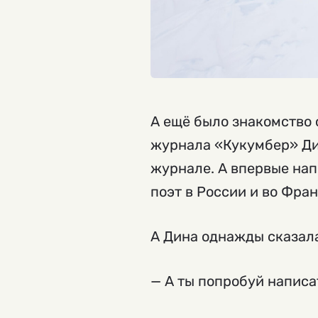
А ещё было знакомство 
журнала «Кукумбер» Дин
журнале. А впервые нап
поэт в России и во Фра
А Дина однажды сказал
— А ты попробуй написа