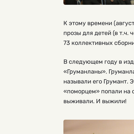
К этому времени (авгус
прозы для детей (в т.ч.
73 коллективных сборни
В следующем году в изд
«Груманланы». Груманла
называли его Грумант. Э
«поморцем» попали на о
выживали. И выжили!