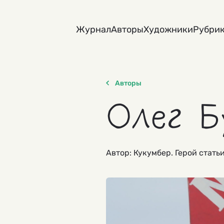
Skip
to
Журнал
Авторы
Художники
Рубри
content
Авторы
Олег Б
Автор: Кукумбер. Герой стать