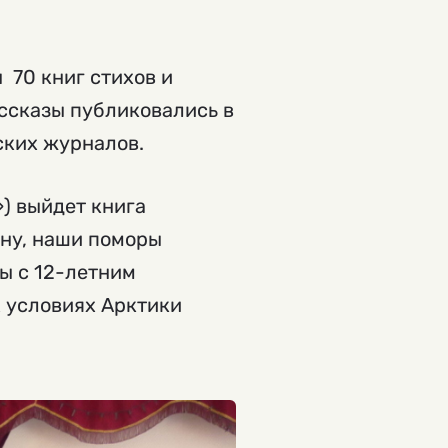
 70 книг стихов и
ассказы публиковались в
ских журналов.
) выйдет книга
ену, наши поморы
ры с 12-летним
х условиях Арктики