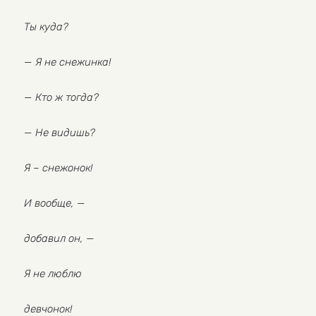
Ты куда?
— Я не снежинка!
— Кто ж тогда?
— Не видишь?
Я – снежонок!
И вообще, —
добавил он, —
Я не люблю
девчонок!