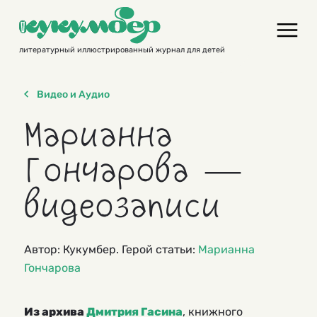
Skip
to
content
литературный иллюстрированный журнал для детей
Видео и Аудио
Марианна
Гончарова —
видеозаписи
Автор: Кукумбер. Герой статьи:
Марианна
Гончарова
Из архива
Дмитрия Гасина
, книжного