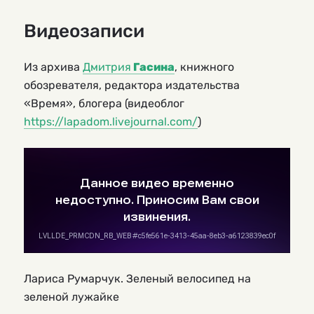
Видеозаписи
Из архива
Дмитрия
Гасина
, книжного
обозревателя, редактора издательства
«Время», блогера (видеоблог
https://lapadom.livejournal.com/
)
Лариса Румарчук. Зеленый велосипед на
зеленой лужайке