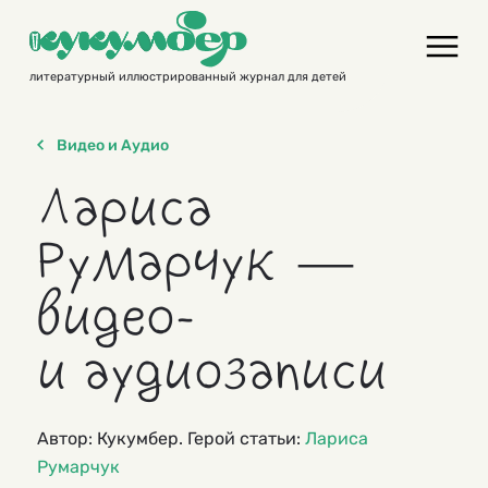
Skip
to
content
литературный иллюстрированный журнал для детей
Видео и Аудио
Лариса
Румарчук —
видео-
и аудиозаписи
Автор: Кукумбер. Герой статьи:
Лариса
Румарчук